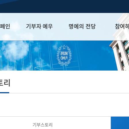
캠페인
기부자 예우
명예의 전당
참여
금
예우 프로그램
HUFS Honor
참여방법
세제 혜택
Diamond Club
기부하기
학금
Platinum Club
잠재기부자 
졸업동문 정
토리
업데이트
기부스토리