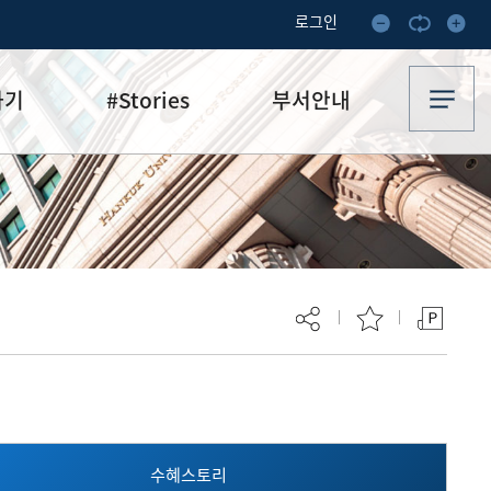
로그인
하기
#Stories
부서안내
기부·수혜스토리
업무안내
기금소식
오시는 길
추천
이달의 기부자
보
현재 페이지를 즐겨찾는 메뉴로
등록하시겠습니까?
수혜스토리