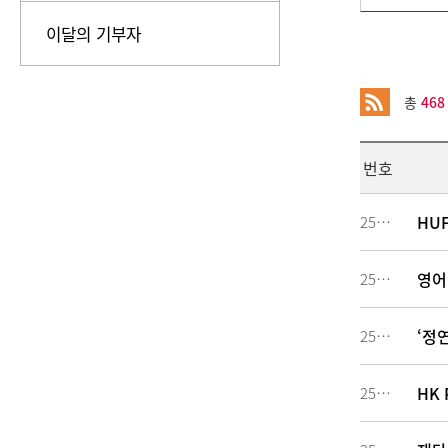
이달의 기부자
.
총
468
번호
HU
256594
영어
256293
‘정
255527
HK 
254480