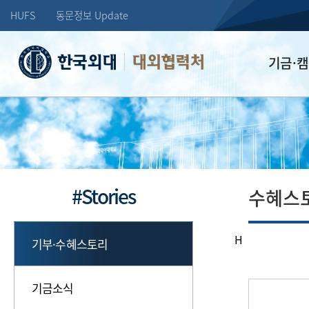
HUFS
동문정보 Update
대외협력처
기금·
학교발전기
장학기금
선배드림 장
#Stories
수혜스
H
기부·수혜스토리
기금소식