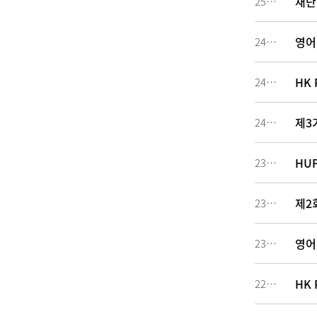
재단
251044
영어
242033
HK 
242019
제3
240805
HU
234183
제2
230480
영어
230479
HK 
227129