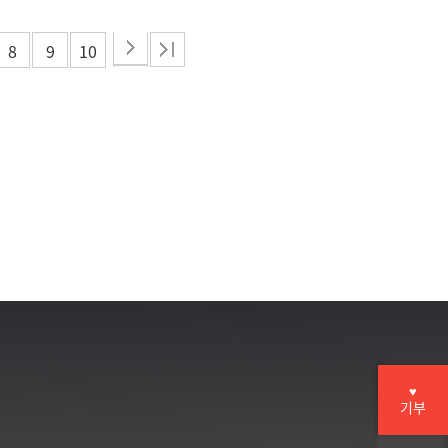
8
9
10
♥
기부