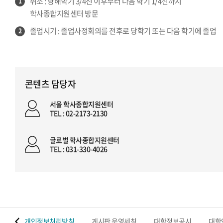
취소 : 당해학기 3/4선 이후부터 다음 학기 1/4선까지
1
학사종합지원센터 방문
졸업시기 : 졸업사정회의를 전후로 당학기 또는 다음 학기에 졸업
2
콘텐츠 담당자
서울 학사종합지원센터
TEL : 02-2173-2130
글로벌 학사종합지원센터
TEL : 031-330-4026
 맵
개인정보처리방침
게시판 운영세칙
대학정보공시
대학