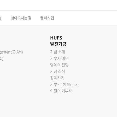
청
찾아오시는 길
캠퍼스 맵
HUFS
발전기금
nagement(OIAM)
기금 소개
C)
기부자 예우
명예의 전당
기금 소식
참여하기
기부·수혜 Stories
이달의 기부자