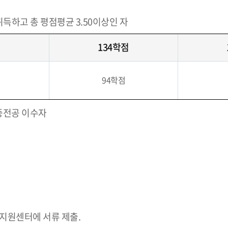
취득하고 총 평점평균 3.50이상인 자
점
134학점
94학점
중전공 이수자
합지원센터에 서류 제출.