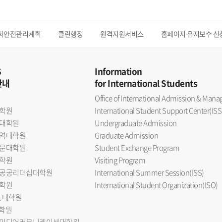
학안전관리계획
클린행정
원격지원서비스
홈페이지 유지보수 신
S
Information
안내
for International Students
Office of International Admission & Ma
학원
International Student Support Center(ISS
대학원
Undergraduate Admission
역대학원
Graduate Admission
문대학원
Student Exchange Program
학원
Visiting Program
공공리더십대학원
International Summer Session(ISS)
학원
International Student Organization(ISO)
L 대학원
대학원