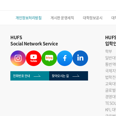
개인정보처리방침
게시판 운영세칙
대학정보공시
대
HUFS
HUF
Social Network Service
입학
학부
일반대
통번역
국제지
전화번호 안내
찾아오시는 길
법학전
교육대
글로벌
경영대
TESO
KFL 