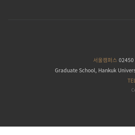
서울캠퍼스
0245
Graduate School, Hankuk Univers
TE
C