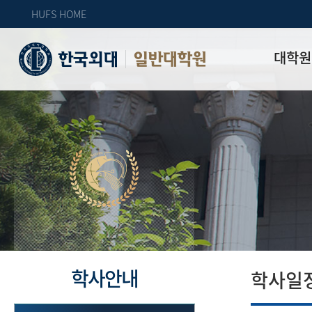
HUFS HOME
대학원
일반대학원
원장인사
연혁
역대 대학원 
주임교수 연
학과 소개
업무안내
오시는 길
자체 평가
학사안내
학사일