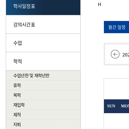
H
학사일정표
강의시간표
월간 일정
수업
20
학적
수업년한 및 재학년한
휴학
복학
재입학
SUN
MO
제적
자퇴