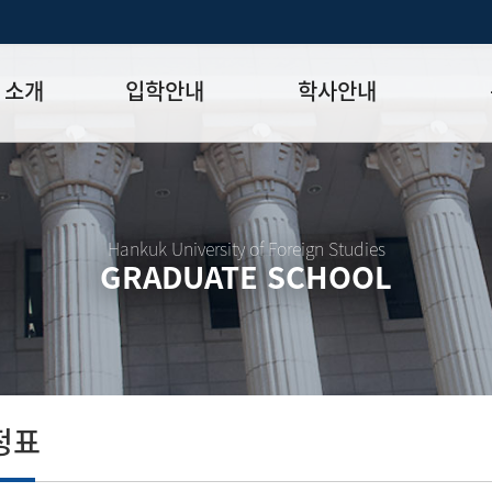
 소개
입학안내
학사안내
모집일정
학사일정표
학위논문
모집요강
강의시간표
논문작성법
원장
입시 공지사항
수업
양식함
Hankuk University of Foreign Studies
GRADUATE SCHOOL
락처
학부-대학원 연계과정
학적
논문지도
학위논문
석·박사 통합 학위과정
장학
연구윤리
박사후 연구과정
외국어시험
연구윤리
종합시험
연구윤리
제 규정
졸업생논
논문게재 연구비 지원
정표