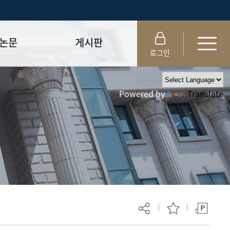
논문
게시판
로그인
제출 절차/자격
공지사항
Powered by
Translate
 및 템플릿
자료실
FAQ
_
취업·모집 관련 공지
제안심사
특강·프로그램 관련 공지
교육 이수 안내
대학원생권리장전
위원회 규정
대학원 총학생회
 지침서
외국인 유학생 비자(VISA)
문검색