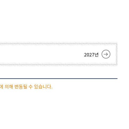
현재 페이지를 즐겨찾는 메뉴로
등록하시겠습니까?
메뉴추가
2027
년
에 의해 변동될 수 있습니다.