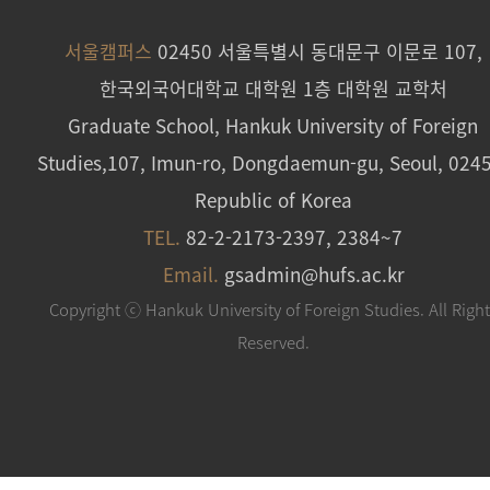
서울캠퍼스
02450 서울특별시 동대문구 이문로 107,
한국외국어대학교 대학원 1층 대학원 교학처
Graduate School, Hankuk University of Foreign
Studies,107, Imun-ro, Dongdaemun-gu, Seoul, 024
Republic of Korea
TEL.
82-2-2173-2397, 2384~7
Email.
gsadmin@hufs.ac.kr
Copyright ⓒ Hankuk University of Foreign Studies. All Righ
Reserved.