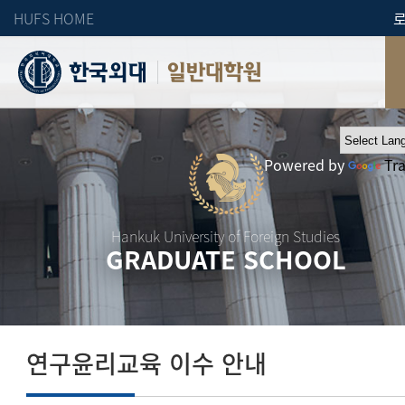
HUFS HOME
일반대학원
Powered by
Tr
Hankuk University of Foreign Studies
GRADUATE SCHOOL
연구윤리교육 이수 안내