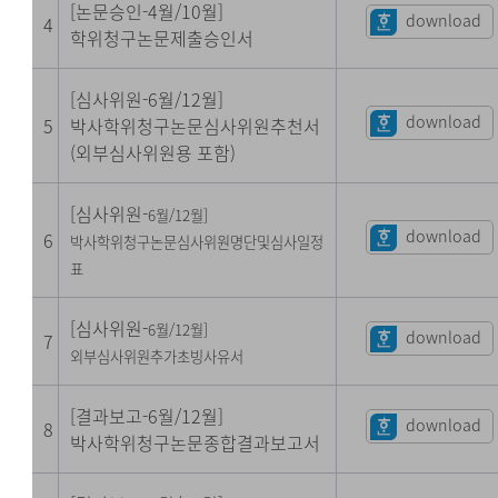
[논문승인-4월/10월]
download
4
학위청구논문제출승인서
[심사위원-6월/12월]
download
5
박사학위청구논문심사위원추천서
(외부심사위원용 포함)
[심사위원-
6
월/12
월
]
download
6
박사학위청구논문심사위원명단및심사일정
표
[심사위원-
6
월/12
월
]
download
7
외부심사위원추가초빙사유서
[결과보고-6월/12월]
download
8
박사학위청구논문종합결과보고서