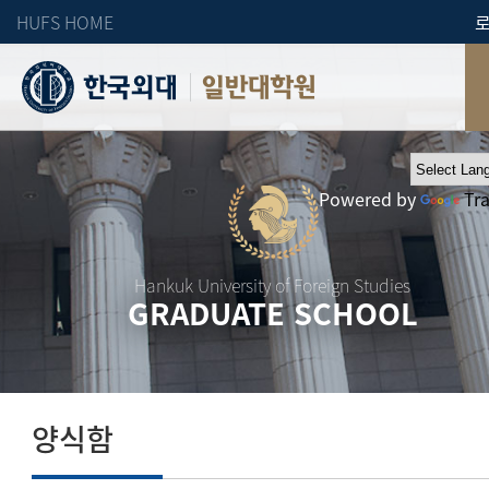
HUFS HOME
일반대학원
Powered by
Tr
Hankuk University of Foreign Studies
GRADUATE SCHOOL
양식함