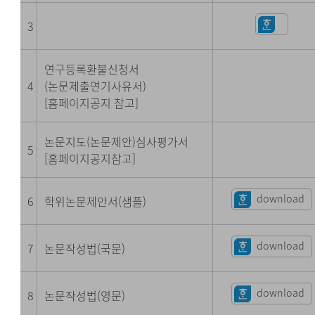
3
연구등록환불신청서
4
(논문제출연기사유서)
[홈페이지공지 참고]
논문지도(논문제안)심사평가서
5
[홈페이지공지참고]
download
6
학위논문제안서(샘플)
download
7
논문작성법(국문)
download
8
논문작성법(영문)