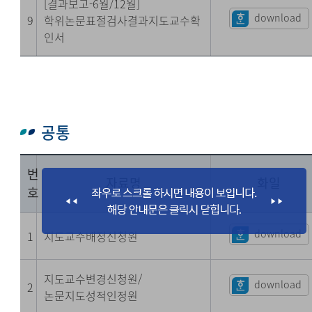
[결과보고-6월/12월]
download
9
학위논문표절검사결과지도교수확
인서
공통
번
자료명
화일
호
download
1
지도교수배정신청원
지도교수변경신청원/
download
2
논문지도성적인정원