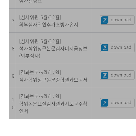
심사일정표
[심사위원-6월/12월]
download
7
외부심사위원추가초빙사유서
[심사위원-6월/12월]
download
8
석사학위청구논문심사비지급정보
(외부심사)
[결과보고-6월/12월]
download
9
석사학위청구논문종합결과보고서
[결과보고-6월/12월]
1
download
학위논문표절검사결과지도교수확
0
인서