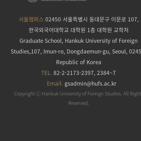
서울캠퍼스
02450 서울특별시 동대문구 이문로 107,
한국외국어대학교 대학원 1층 대학원 교학처
Graduate School, Hankuk University of Foreign
Studies,107, Imun-ro, Dongdaemun-gu, Seoul, 024
Republic of Korea
TEL.
82-2-2173-2397, 2384~7
Email.
gsadmin@hufs.ac.kr
Copyright ⓒ Hankuk University of Foreign Studies. All Righ
Reserved.