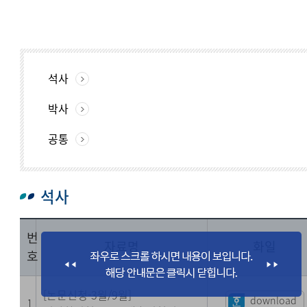
석사
박사
공통
석사
번
자료명
화일
호
[논문신청-3월/9월]
download
1