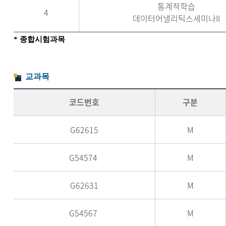
통계적학습
4
데이터어낼리틱스세미나II
*
종합시험과목
교과목
코드번호
구분
G62615
M
G54574
M
G62631
M
G54567
M