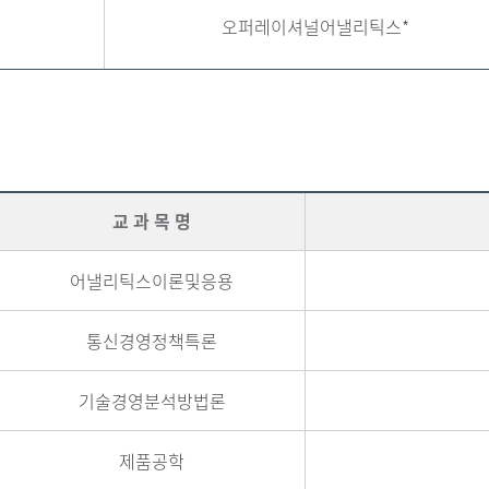
오퍼레이셔널어낼리틱스*
교 과 목 명
어낼리틱스이론및응용
통신경영정책특론
기술경영분석방법론
제품공학