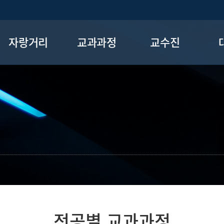
자랑거리
교과과정
교수진
자랑거리
학부
교수진
대학원
연구실
교
전공로드맵
전공
종
전공별 교과과정