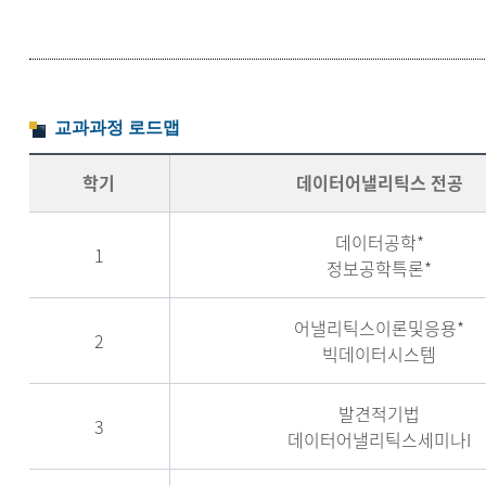
교과과정 로드맵
학기
데이터어낼리틱스 전공
데이터공학*
1
정보공학특론*
어낼리틱스이론및응용*
2
빅데이터시스템
발견적기법
3
데이터어낼리틱스세미나I