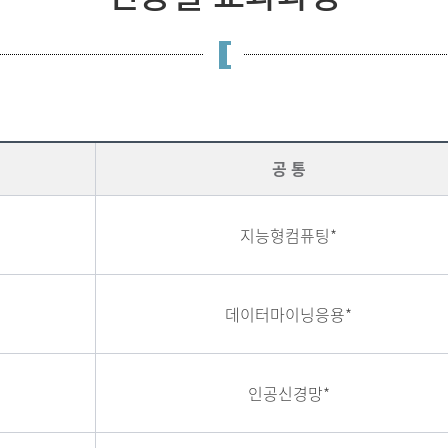
공 통
지능형컴퓨팅*
데이터마이닝응용*
인공신경망*