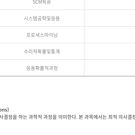
SCM특론
시스템공학및응용
프로세스마이닝
수리적확률및통계
응용확률적과정
ons)
사결정을 하는 과학적 과정을 의미한다. 본 과목에서는 최적 의사결