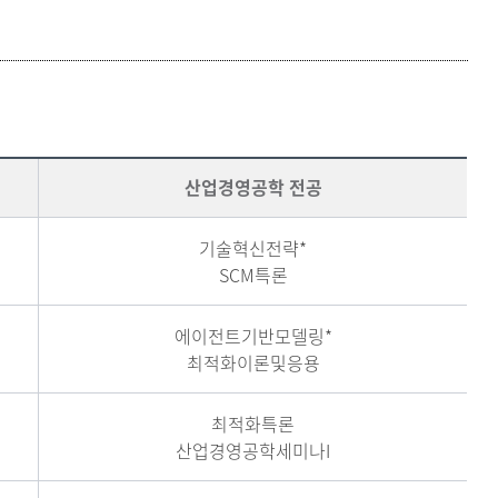
등록하시겠습니까?
메뉴추가
산업경영공학 전공
기술혁신전략*
SCM특론
에이전트기반모델링*
최적화이론및응용
최적화특론
산업경영공학세미나I