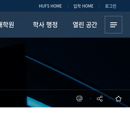
HUFS HOME
입학 HOME
로그인
대학원
학사 행정
열린 공간
학과소개
이중전공
공지사항
수진 소개
7+1 파견학생
자유게시판
별 교과과정
외국어인증제
FAQ (재학생용)
합시험과목
장학제도
FAQ (입학관련)
게시판
사진첩
자료실
현재 페이지를 즐겨찾는 메뉴로