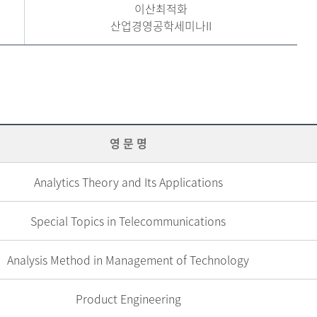
이산최적화
산업경영공학세미나II
영 문 명
Analytics Theory and Its Applications
Special Topics in Telecommunications
Analysis Method in Management of Technology
Product Engineering