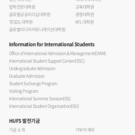
법학전문대학원
교육대학원
글로벌공공리더십대학원
경영대학원
TESOL 대학원
KFL 대학원
글로벌미디어커뮤니케이션대학원
Information
for International Students
Office of International Admission & Management(OIAM)
International Student Support Center(ISSC)
Undergraduate Admission
Graduate Admission
Student Exchange Program
Visiting Program
International Summer Session(ISS)
International Student Organization(ISO)
HUFS
발전기금
기금 소개
기부자 예우