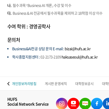
나.
필수과목 ⸢Business AI 개론⸥ 수강 및 이수
다.
Business & AI 전공에서 필수과목을 제외하고 18학점 이상 이수
수여 학위 : 경영공학사
문의처
Business&AI전공 상담 문의 E-mail :
bizai@hufs.ac.kr
학사종합지원센터 :
02-2173-2109
haksaseoul@hufs.ac.kr
 맵
개인정보처리방침
게시판 운영세칙
대학정보공시
대학
HUFS
Social Network Service