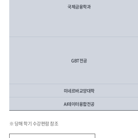
국제금융학과
GBT전공
미네르바교양대학
AI데이터융합전공
※ 당해 학기 수강편람 참조