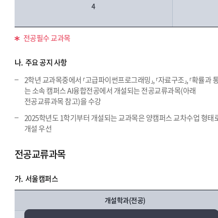
4
전공필수 교과목
나.
주요 공지 사항
2학년 교과목중에서 ⸢고급파이썬프로그래밍⸥, ⸢자료구조⸥, ⸢확률과 
는 소속 캠퍼스 AI융합전공에서 개설되는 전공교류과목(아래
전공교류과목 참고)을 수강
2025학년도 1학기부터 개설되는 교과목은 양캠퍼스 교차수업 형태
개설 우선
전공교류과목
가.
서울캠퍼스
개설학과(전공)