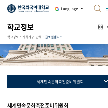
Language
학교정보
학교정보
자치기구·단체
글로벌캠퍼스
세계민속문화축전준비위원회
총학생회
동아리연합회
세계민속문화축전준비위원회
통·번역연합회