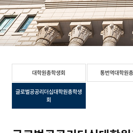
대학원총학생회
통번역대학원
글로벌공공리더십대학원총학생
회