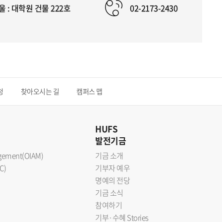
울 : 대학원 건물 222호
02-2173-2430
청
찾아오시는 길
캠퍼스 맵
HUFS
발전기금
nagement(OIAM)
기금 소개
C)
기부자 예우
명예의 전당
기금 소식
참여하기
기부·수혜 Stories