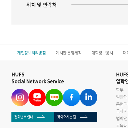
위치 및 연락처
개인정보처리방침
게시판 운영세칙
대학정보공시
대
HUFS
HUF
Social Network Service
입학
학부
일반대
통번역
국제지
전화번호 안내
찾아오시는 길
법학전
교육대